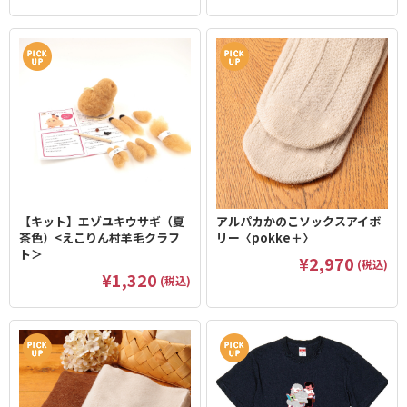
【キット】エゾユキウサギ（夏
アルパカかのこソックスアイボ
茶色）<えこりん村羊毛クラフ
リー〈pokke＋〉
ト＞
¥2,970
(税込)
¥1,320
(税込)