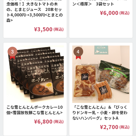
念価格！】大きなトマトの木
ン＜極厚＞ 3袋セット
の、とまとジュース 20本セッ
¥6,000
(税込)
ト4,000円→3,500円<とまとの
森>
¥3,500
(税込)
こな雪とんとんポークカレー10
「こな雪とんとん」＆「びっく
個<雪国放牧豚こな雪とんとん>
りドンキー乳・小麦・卵を使わ
ないハンバーグ」セットA
¥6,800
(税込)
¥2,700
(税込)