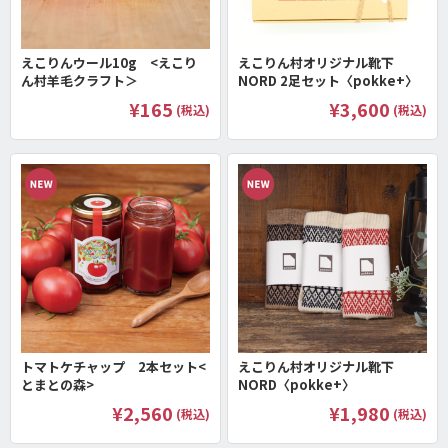
えこりんウール10g <えこり
えこりん村オリジナル靴下
ん村羊毛クラフト＞
NORD 2足セット〈pokke+〉
¥165
¥3,600
(税込)
(税込)
トマトケチャップ 2本セット<
えこりん村オリジナル靴下
とまとの森>
NORD〈pokke+〉
¥2,560
¥1,980
(税込)
(税込)