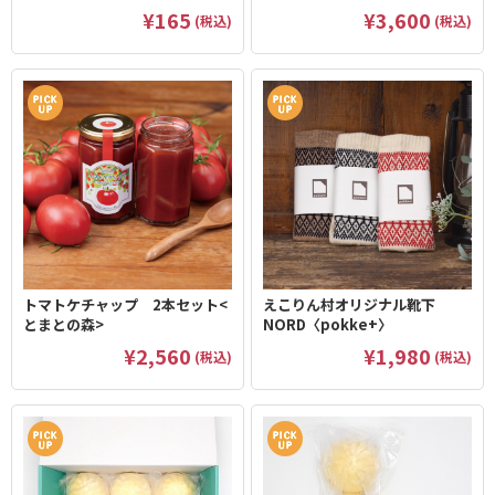
¥165
¥3,600
(税込)
(税込)
トマトケチャップ 2本セット<
えこりん村オリジナル靴下
とまとの森>
NORD〈pokke+〉
¥2,560
¥1,980
(税込)
(税込)